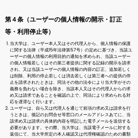
第４条（ユーザーの個人情報の開示・訂正
等・利用停止等）
当大学は、ユーザー本人又はその代理人から、個人情報の保護
に関する法律（平成15年法律第57号）の定めに基づき、当該ユ
ーザーの個人情報の利用目的の通知を求められ、当該ユーザー
の個人情報若しくはその第三者提供に関する記録の開示を請求
され、又は当該ユーザーの個人情報の内容の訂正、追加若しく
は削除、利用の停止若しくは消去若しくは第三者への提供の停
止を請求されたときは、同法その他の法令により当大学がその
義務を負わない場合を除き、当該本人又はその代理人からの求
め又は請求であることを確認の上で、同法により求められる対
応を遅滞なく行います。
ユーザーは、自ら又は代理人を通じて前項の求め又は請求を行
うときは、後記のお問合せ等窓口のメールアドレスあてに、当
該求め又は請求の具体的内容を明記した電子メールを送信する
必要があります。その際、当大学は、当該電子メールに対する
返信にて、当大学所定の本人確認又は代理権確認のための書類